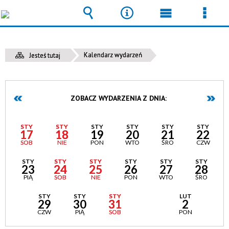
Wyszukiwarka
Narzędzia
Menu
Men
główne
szcz
Kalendarz wydarzeń
Jesteś tutaj
ZOBACZ WYDARZENIA Z DNIA:
STY
STY
STY
STY
STY
STY
17
18
19
20
21
22
SOB
NIE
PON
WTO
ŚRO
CZW
STY
STY
STY
STY
STY
STY
23
24
25
26
27
28
PIĄ
SOB
NIE
PON
WTO
ŚRO
STY
STY
STY
LUT
LUT
29
30
31
1
2
CZW
PIĄ
SOB
NIE
PON