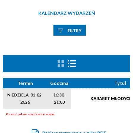
KALENDARZ WYDARZEŃ
FILTRY
Trwające w zakresie:
od 1. luty 2026 do 1. luty 2026
Szukana fraza
Usu
ten
filtr
Kategoria
Termin
Godzina
Tytuł
Trwające w zakresie
NIEDZIELA, 01-02-
16:30-
KABARET MŁODYCH
2026
21:00
—
Miejsce