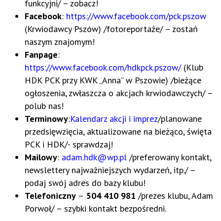
funkcyjni/ – zobacz!
Facebook
:
https://www.facebook.com/pck.pszow
(Krwiodawcy Pszów) /fotoreportaże/ – zostań
naszym znajomym!
Fanpage
:
https://www.facebook.com/hdkpck.pszow/
(Klub
HDK PCK przy KWK „Anna” w Pszowie) /bieżące
ogłoszenia, zwłaszcza o akcjach krwiodawczych/ –
polub nas!
Terminowy
:
Kalendarz akcji i imprez
/planowane
przedsięwzięcia, aktualizowane na bieżąco, święta
PCK i HDK/- sprawdzaj!
Mailowy
:
adam.hdk@wp.pl
/preferowany kontakt,
newslettery najważniejszych wydarzeń, itp./ –
podaj swój adres do bazy klubu!
Telefoniczny
–
504 410 981
/prezes klubu, Adam
Porwoł/ – szybki kontakt bezpośredni.