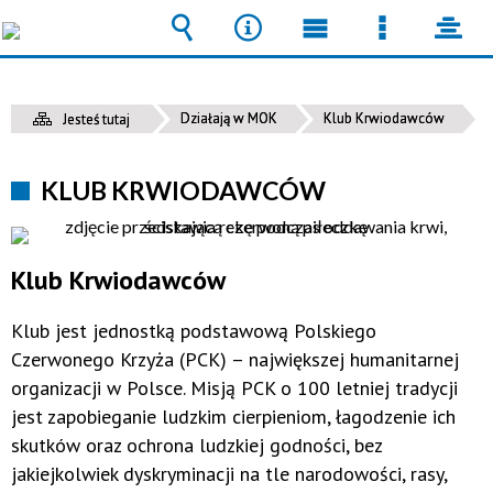
Wyszukiwarka
Narzędzia
Menu
Menu
pane
główne
szczegół
Działają w MOK
Klub Krwiodawców
Jesteś tutaj
KLUB KRWIODAWCÓW
Klub Krwiodawców
Klub jest jednostką podstawową Polskiego
Czerwonego Krzyża (PCK) – największej humanitarnej
organizacji w Polsce. Misją PCK o 100 letniej tradycji
jest zapobieganie ludzkim cierpieniom, łagodzenie ich
skutków oraz ochrona ludzkiej godności, bez
jakiejkolwiek dyskryminacji na tle narodowości, rasy,