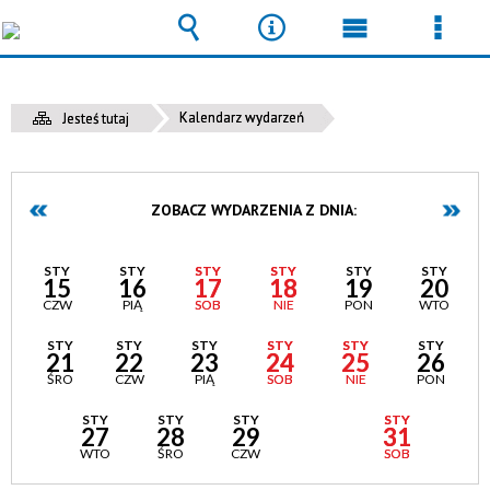
Wyszukiwarka
Narzędzia
Menu
Men
główne
szcz
Kalendarz wydarzeń
Jesteś tutaj
ZOBACZ WYDARZENIA Z DNIA:
STY
STY
STY
STY
STY
STY
15
16
17
18
19
20
CZW
PIĄ
SOB
NIE
PON
WTO
STY
STY
STY
STY
STY
STY
21
22
23
24
25
26
ŚRO
CZW
PIĄ
SOB
NIE
PON
STY
STY
STY
STY
STY
27
28
29
30
31
WTO
ŚRO
CZW
PIĄ
SOB