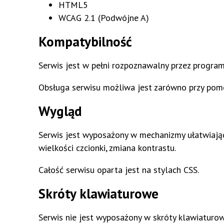
HTML5
Taniec Liniowy
Klub Krwiodawców
WCAG 2.1 (Podwójne A)
Zdrowy Kręgosłup
Koło PTTK "Pszów"
Kompatybilność
High Heels Dance
Serwis jest w pełni rozpoznawalny przez progr
Latino Solo
Obsługa serwisu możliwa jest zarówno przy pomoc
Matcraft - Nauka Matematyki W Minecraft
Wygląd
Serwis jest wyposażony w mechanizmy ułatwiając
wielkości czcionki, zmiana kontrastu.
Całość serwisu oparta jest na stylach CSS.
Skróty klawiaturowe
Serwis nie jest wyposażony w skróty klawiaturow