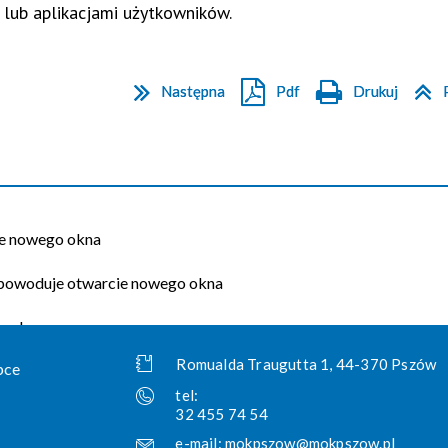
 lub aplikacjami użytkowników.
Następna
Pdf
Drukuj
Romualda Traugutta 1, 44-370 Pszów
tel:
32 455 74 54
e-mail:
mokpszow@mokpszow.pl