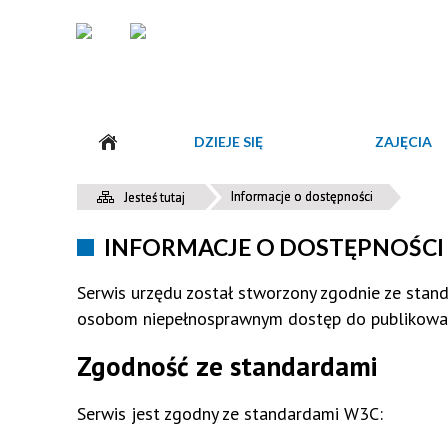
DZIEJE SIĘ
ZAJĘCIA
Zajęcia Taneczne
Klub Seniora
Akcja Zima W Mieście
Sala Widowiskowa
Informacje o dostępności
Jesteś tutaj
Rysunek I Malarstwo
Koło Frywolitek
Akcja Lato W Mieście
Sala Na Wynajem - FRAYDA
INFORMACJE O DOSTĘPNOŚCI
Zajęcia Plastyczno - Techniczne
PlanPszówki
ODWOŁANE - XVII OGÓLNOPOLSKI
Sala Taneczna
Serwis urzędu został stworzony zgodnie ze sta
FESTIWAL TAŃCA 2026
osobom niepełnosprawnym dostęp do publikowan
Nauka Gry Na Pianinie / Keyboardzie
Kółko Szachowe
Zgodność ze standardami
Nauka Gry Na Gitarze
Klub Krótkofalowców
Joga
Chór Lege Artis
Serwis jest zgodny ze standardami W3C:
Zumba
Klub Emerytów