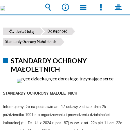
Wyszukiwarka
Narzędzia
Menu
Menu
pane
główne
szczegół
Dostępność
Jesteś tutaj
Standardy Ochrony Małoletnich
STANDARDY OCHRONY
MAŁOLETNICH
STANDARDY OCHORONY MAŁOLETNICH
Informujemy, że na podstawie art. 17 ustawy z dnia z dnia 25
października 1991 r. o organizowaniu i prowadzeniu działalności
kulturalnej (t.j. Dz. U. z 2024 r. poz. 87) w zw. z art. 22b pkt 1 i art. 22c