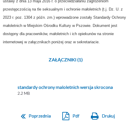
ustawy z dnia 13 maja 2016 r. o przeciwdziałaniu zagrożeniom
przestępczością na tle seksualnym i ochronie małoletnich (t.j. Dz. U. z
2023 r. poz. 1304 z późn. zm.) wprowadzone zostały Standardy Ochrony
małoletnich w Miejskim Ośrodku Kultury w Pszowie. Dokument jest
dostępny dla pracowników, małoletnich i ich opiekunów na stronie
internetowej w załącznikach poniżej oraz w sekretariacie.
ZAŁĄCZNIKI (1)
standardy ochrony maloletnich wersja skrocona
2.2 MB
Poprzednia
Pdf
Drukuj