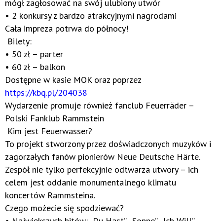
mógł zagłosować na swój ulubiony utwór
• 2 konkursy z bardzo atrakcyjnymi nagrodami
Cała impreza potrwa do północy!
Bilety:
• 50 zł – parter
• 60 zł – balkon
Dostępne w kasie MOK oraz poprzez
https://kbq.pl/204038
Wydarzenie promuje również fanclub Feuerräder –
Polski Fanklub Rammstein
Kim jest Feuerwasser?
To projekt stworzony przez doświadczonych muzyków i
zagorzałych fanów pionierów Neue Deutsche Härte.
Zespół nie tylko perfekcyjnie odtwarza utwory – ich
celem jest oddanie monumentalnego klimatu
koncertów Rammsteina.
Czego możecie się spodziewać?
• Największych hitów: „Du Hast”, „Sonne”, „Ich Will”,