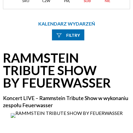
ŚRO
CZW
PIĄ
SOB
NIE
KALENDARZ WYDARZEŃ
FILTRY
Szukana fraza
RAMMSTEIN
Kategoria
TRIBUTE SHOW
BY FEUERWASSER
Trwające w zakresie
—
Koncert LIVE – Rammstein Tribute Show w wykonaniu
Miejsce
zespołu Feuerwasser
Organizator