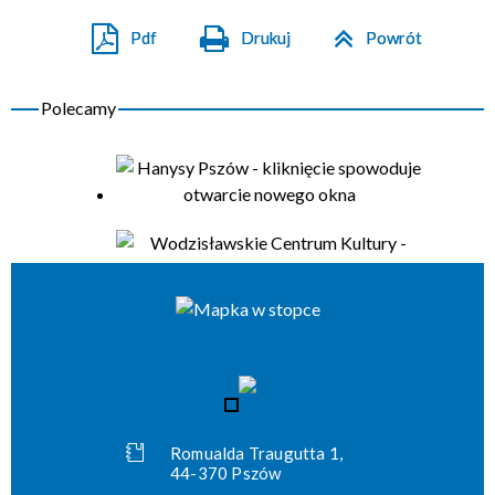
Pdf
Drukuj
Powrót
Romualda Traugutta 1,
44-370 Pszów