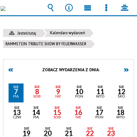
Wyszukiwarka
Narzędzia
Menu
Menu
pane
główne
szczegół
Kalendarz wydarzeń
Jesteś tutaj
RAMMSTEIN TRIBUTE SHOW BY FEUERWASSER
ZOBACZ WYDARZENIA Z DNIA:
SIE
SIE
SIE
SIE
SIE
SIE
7
8
9
10
11
12
PIĄ
SOB
NIE
PON
WTO
ŚRO
SIE
SIE
SIE
SIE
SIE
SIE
13
14
15
16
17
18
CZW
PIĄ
SOB
NIE
PON
WTO
SIE
SIE
SIE
SIE
SIE
19
20
21
22
23