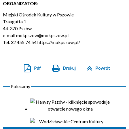
ORGANIZATOR:
Miejski Ośrodek Kultury w Pszowie
Traugutta 1
44-370 Pszów
e-mail
mokpszow@mokpszow.pl
Tel. 32 455 74 54
https://mokpszow.pl/
Pdf
Drukuj
Powrót