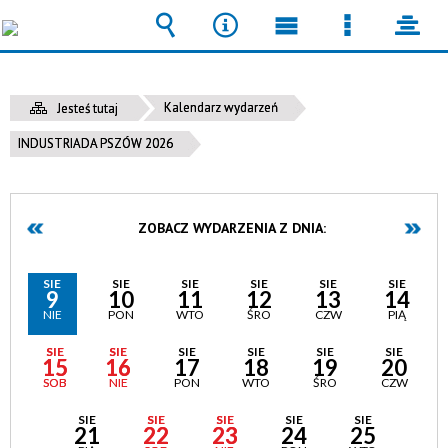
Wyszukiwarka
Narzędzia
Menu
Menu
pane
główne
szczegół
Kalendarz wydarzeń
Jesteś tutaj
INDUSTRIADA PSZÓW 2026
ZOBACZ WYDARZENIA Z DNIA:
SIE
SIE
SIE
SIE
SIE
SIE
9
10
11
12
13
14
NIE
PON
WTO
ŚRO
CZW
PIĄ
SIE
SIE
SIE
SIE
SIE
SIE
15
16
17
18
19
20
SOB
NIE
PON
WTO
ŚRO
CZW
SIE
SIE
SIE
SIE
SIE
21
22
23
24
25