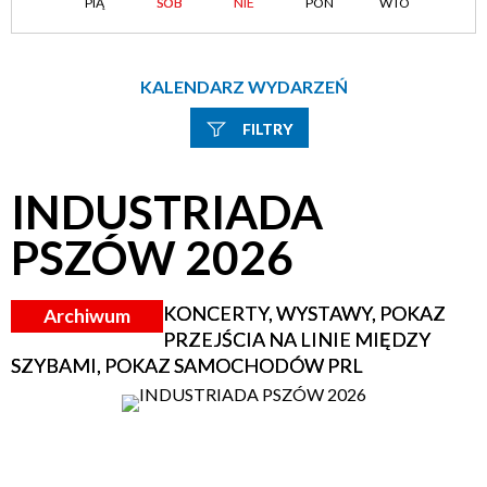
PIĄ
SOB
NIE
PON
WTO
KALENDARZ WYDARZEŃ
FILTRY
Szukana fraza
INDUSTRIADA
Kategoria
PSZÓW 2026
Trwające w zakresie
KONCERTY, WYSTAWY, POKAZ
Archiwum
—
PRZEJŚCIA NA LINIE MIĘDZY
Miejsce
SZYBAMI, POKAZ SAMOCHODÓW PRL
Organizator